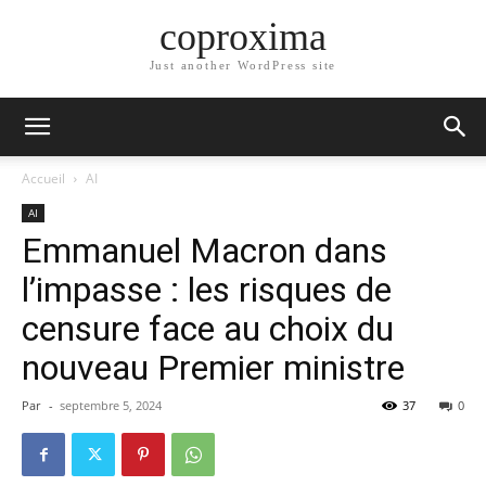
coproxima
Just another WordPress site
Accueil
AI
AI
Emmanuel Macron dans
l’impasse : les risques de
censure face au choix du
nouveau Premier ministre
Par
-
septembre 5, 2024
37
0