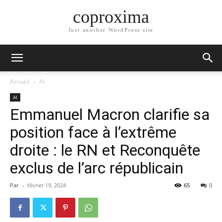
coproxima
Just another WordPress site
Accueil
AI
AI
Emmanuel Macron clarifie sa
position face à l’extrême
droite : le RN et Reconquête
exclus de l’arc républicain
Par
-
février 19, 2024
65
0