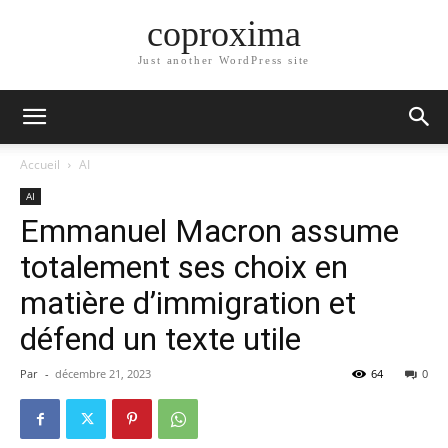
coproxima
Just another WordPress site
Accueil
AI
AI
Emmanuel Macron assume
totalement ses choix en
matière d’immigration et
défend un texte utile
Par
-
décembre 21, 2023
64
0