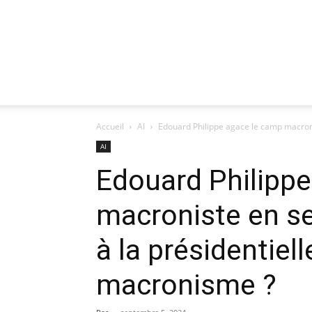
Accueil
AI
Edouard Philippe agace le camp macronis
AI
Edouard Philipp
macroniste en se
à la présidentiell
macronisme ?