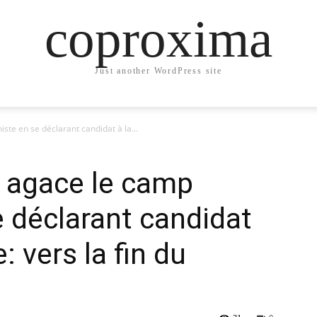
coproxima
Just another WordPress site
te en se déclarant candidat à la...
e agace le camp
 déclarant candidat
e: vers la fin du