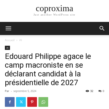
coproxima
Just another WordPress site
Accueil
AI
AI
Edouard Philippe agace le
camp macroniste en se
déclarant candidat à la
présidentielle de 2027
Par
-
septembre 5, 2024
32
0