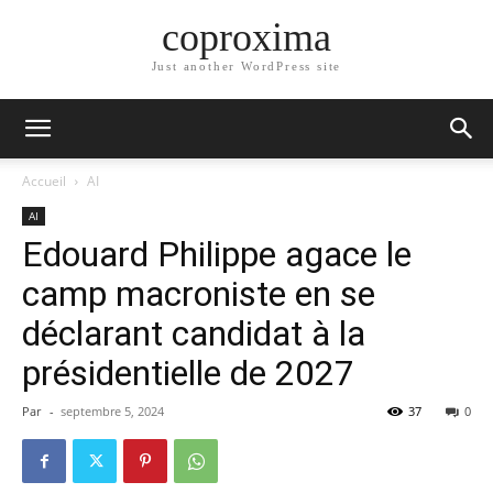
coproxima
Just another WordPress site
Accueil
AI
AI
Edouard Philippe agace le
camp macroniste en se
déclarant candidat à la
présidentielle de 2027
Par
-
septembre 5, 2024
37
0