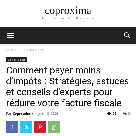
coproxima
Just another WordPress site
Accueil
Social Good
Social Good
Comment payer moins
d’impôts : Stratégies, astuces
et conseils d’experts pour
réduire votre facture fiscale
Par
Coproadmin
-
juin 18, 2026
21
0