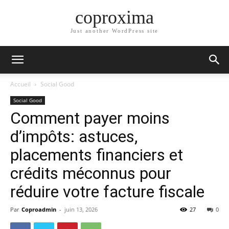
coproxima
Just another WordPress site
Accueil
Social Good
Social Good
Comment payer moins
d’impôts: astuces,
placements financiers et
crédits méconnus pour
réduire votre facture fiscale
Par
Coproadmin
-
juin 13, 2026
27
0