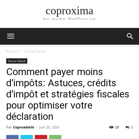
coproxima
Just another WordPress site
Accueil
Social Good
Social Good
Comment payer moins
d’impôts: Astuces, crédits
d’impôt et stratégies fiscales
pour optimiser votre
déclaration
Par
Coproadmin
-
juin 20, 2026
29
0