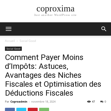
coproxima
Just another WordPress site
Accueil
Social Good
Social Good
Comment Payer Moins
d’Impôts: Astuces,
Avantages des Niches
Fiscales et Optimisation des
Déductions Fiscales
Par
Coproadmin
-
novembre 18, 2024
47
0