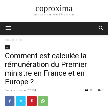
coproxima
Just another WordPress site
Accueil
AI
AI
Comment est calculée la
rémunération du Premier
ministre en France et en
Europe ?
Par
-
septembre 7, 2024
51
0