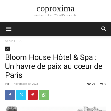
coproxima
Just another WordPress site
Accueil
AI
AI
Bloom House Hôtel & Spa :
Un havre de paix au cœur de
Paris
Par
-
novembre 19, 2023
79
0