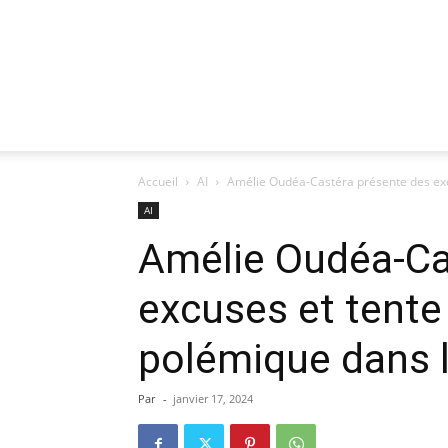
Accueil
AI
Amélie Oudéa-Castéra présente des excu
AI
Amélie Oudéa-Ca
excuses et tente 
polémique dans l
Par
-
janvier 17, 2024