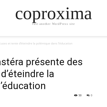
coproxima
Just another WordPress site
ses et tente d’éteindre la polémique dans l’éducation
stéra présente des
d’éteindre la
’éducation
50
0