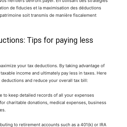
os héritiers devront payer. En utilisant des stratégies
ation de fiducies et la maximisation des déductions
e patrimoine soit transmis de manière fiscalement
ctions: Tips for paying less
 maximize your tax deductions. By taking advantage of
 taxable income and ultimately pay less in taxes. Here
deductions and reduce your overall tax bill:
re to keep detailed records of all your expenses
 for charitable donations, medical expenses, business
es.
ibuting to retirement accounts such as a 401(k) or IRA