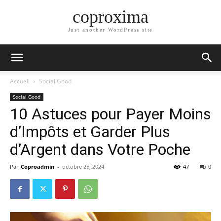
coproxima
Just another WordPress site
Accueil
Social Good
Social Good
10 Astuces pour Payer Moins
d’Impôts et Garder Plus
d’Argent dans Votre Poche
Par
Coproadmin
-
octobre 25, 2024
47
0