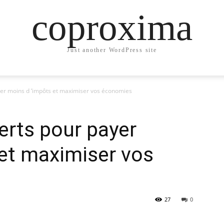
coproxima
Just another WordPress site
yer moins d ‘impôts et maximiser vos économies
erts pour payer
et maximiser vos
27
0