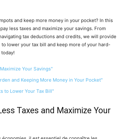
'impots and keep more money in your pocket? In this
to pay less taxes and maximize your savings. From
navigating tax deductions and credits, we will provide
 to lower your tax bill and keep more of your hard-
 today!
d Maximize Your Savings"
Burden and Keeping More Money in Your Pocket"
s to Lower Your Tax Bill"
 Less Taxes and Maximize Your
économies, il est essentiel de connaître les